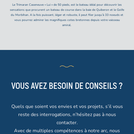
Le Trimaran Caseneuve « Lui » de 50 pieds, est le bateau idéal pour découvrir les
sensations que procurent un bateau de course dans la baie de Quiberon et le Golfe
du Morbihan. A la fois puissant, léger et robuste, il peut filer jusqu’à 33 noeuds et
vous pourrez admirer les magnifiques cotes bretonnes depuis votre vaisseau
amiral.
VOUS AVEZ BESOIN DE CONSEILS ?
Quels que soient vos envies et vos projets, s’il vous
reste des interrogations, n’hésitez pas à nous
contacter.
Avec de multiples compétences à notre arc, nous